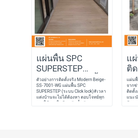
แผ่นพื้น SPC
แผ
SUPERSTEP
ติด
ตัวอย่างการติดตั้ง
ตัวอย่างการติดตั้งจริง Modern Beige-
แผ่นพื
SS-7001-WG แผ่นพื้น SPC
จากช่
จริง Modern
SUPERSTEP (ระบบ Click lock)#เวลา
ติดตั้
Beige-SS-7001-
แต่งบ้านจะไม่ได้ต้องหา ตอบโจทย์ทุก
แนะนำ
การใช้งานในบ้าน กันน้ำ กันปลวก
ด้วย
WG
100%